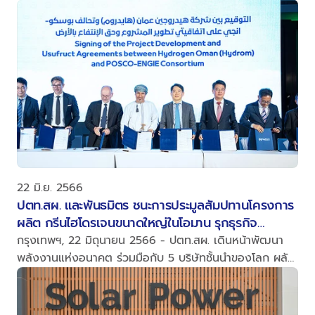
โครงการซีกรีน ออฟชอร์ วินด์ฟาร์ม
22 มิ.ย. 2566
ปตท.สผ. และพันธมิตร ชนะการประมูลสัมปทานโครงการ
ผลิต กรีนไฮโดรเจนขนาดใหญ่ในโอมาน รุกธุรกิจ
พลังงานรูปแบบใหม่แห่งอนาคต
กรุงเทพฯ, 22 มิถุนายน 2566 - ปตท.สผ. เดินหน้าพัฒนา
พลังงานแห่งอนาคต ร่วมมือกับ 5 บริษัทชั้นนำของโลก ผลัก
ดันโครงการผลิตกรีนไฮโดรเจนขนาดใหญ่ในรัฐสุลต่านโอมาน