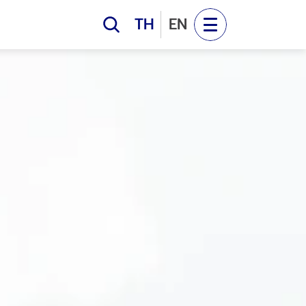
สารบริษัท
TH
EN
ารบริษัท
่อเรา
์ วินด์ฟาร์ม"
อเรา