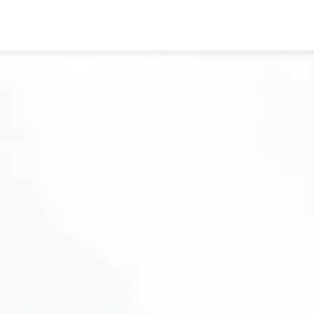
ข่าว
ข้อมูลโครงการ
ข่าวส
โครงการ "ลานแสงอรุณ"
โครงการ "ลานแสงอรุณ"
ติดต
โครงการ "ซีกรีน ออฟชอร์ วินด์ฟาร์ม"
โครงการ "ซีกรีน ออฟชอร
ติดต่